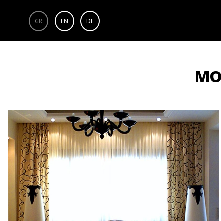
GR
EN
DE
ΜΟ