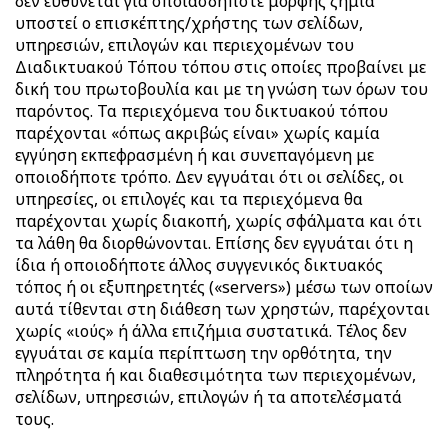
δεν ευθύνεται για οποιασδήποτε μορφής ζημία
υποστεί ο επισκέπτης/χρήστης των σελίδων,
υπηρεσιών, επιλογών και περιεχομένων του
Διαδικτυακού Τόπου τόπου στις οποίες προβαίνει με
δική του πρωτοβουλία και με τη γνώση των όρων του
παρόντος. Τα περιεχόμενα του δικτυακού τόπου
παρέχονται «όπως ακριβώς είναι» χωρίς καμία
εγγύηση εκπεφρασμένη ή και συνεπαγόμενη με
οποιοδήποτε τρόπο. Δεν εγγυάται ότι οι σελίδες, οι
υπηρεσίες, οι επιλογές και τα περιεχόμενα θα
παρέχονται χωρίς διακοπή, χωρίς σφάλματα και ότι
τα λάθη θα διορθώνονται. Επίσης δεν εγγυάται ότι η
ίδια ή οποιοδήποτε άλλος συγγενικός δικτυακός
τόπος ή οι εξυπηρετητές («servers») μέσω των οποίων
αυτά τίθενται στη διάθεση των χρηστών, παρέχονται
χωρίς «ιούς» ή άλλα επιζήμια συστατικά. Τέλος δεν
εγγυάται σε καμία περίπτωση την ορθότητα, την
πληρότητα ή και διαθεσιμότητα των περιεχομένων,
σελίδων, υπηρεσιών, επιλογών ή τα αποτελέσματά
τους.