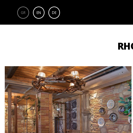
GR
EN
DE
RH