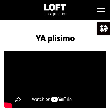
Αν
YA plisimo